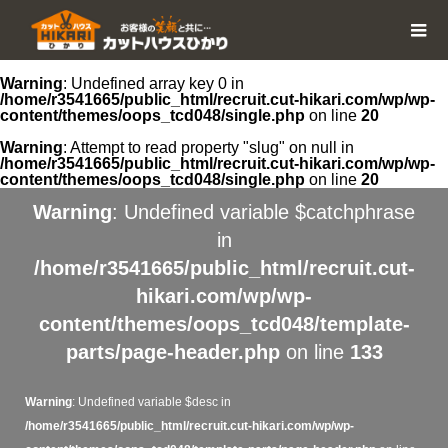
Warning
: Undefined array key 0 in
/home/r3541665/public_html/recruit.cut-hikari.com/wp/wp-
content/themes/oops_tcd048/single.php
on line
20
Warning
: Attempt to read property "slug" on null in
/home/r3541665/public_html/recruit.cut-hikari.com/wp/wp-
content/themes/oops_tcd048/single.php
on line
20
Warning
: Undefined variable $catchphrase
in
/home/r3541665/public_html/recruit.cut-
hikari.com/wp/wp-
content/themes/oops_tcd048/template-
parts/page-header.php
on line
133
Warning
: Undefined variable $desc in
/home/r3541665/public_html/recruit.cut-hikari.com/wp/wp-