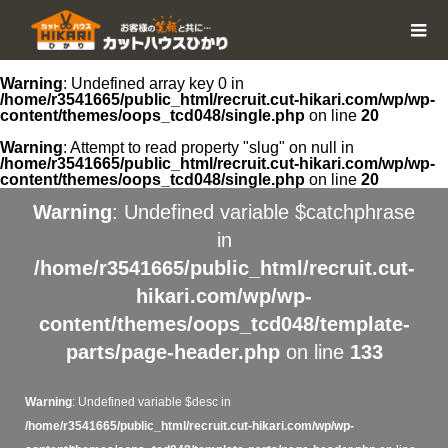
Warning
: Undefined array key 0 in
/home/r3541665/public_html/recruit.cut-hikari.com/wp/wp-
content/themes/oops_tcd048/single.php
on line
20
Warning
: Attempt to read property "slug" on null in
/home/r3541665/public_html/recruit.cut-hikari.com/wp/wp-
content/themes/oops_tcd048/single.php
on line
20
Warning
: Undefined variable $catchphrase
in
/home/r3541665/public_html/recruit.cut-
hikari.com/wp/wp-
content/themes/oops_tcd048/template-
parts/page-header.php
on line
133
Warning
: Undefined variable $desc in
/home/r3541665/public_html/recruit.cut-hikari.com/wp/wp-