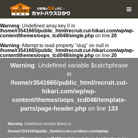
Warning
: Undefined array key 0 in
/home/r3541665/public_html/recruit.cut-hikari.com/wp/wp-
content/themes/oops_tcd048/single.php
on line
20
Warning
: Attempt to read property "slug" on null in
/home/r3541665/public_html/recruit.cut-hikari.com/wp/wp-
content/themes/oops_tcd048/single.php
on line
20
Warning
: Undefined variable $catchphrase
in
/home/r3541665/public_html/recruit.cut-
hikari.com/wp/wp-
content/themes/oops_tcd048/template-
parts/page-header.php
on line
133
Warning
: Undefined variable $desc in
/home/r3541665/public_html/recruit.cut-hikari.com/wp/wp-