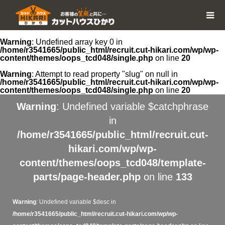
Warning
: Undefined array key 0 in
/home/r3541665/public_html/recruit.cut-hikari.com/wp/wp-
content/themes/oops_tcd048/single.php
on line
20
Warning
: Attempt to read property "slug" on null in
/home/r3541665/public_html/recruit.cut-hikari.com/wp/wp-
content/themes/oops_tcd048/single.php
on line
20
Warning
: Undefined variable $catchphrase
in
/home/r3541665/public_html/recruit.cut-
hikari.com/wp/wp-
content/themes/oops_tcd048/template-
parts/page-header.php
on line
133
Warning
: Undefined variable $desc in
/home/r3541665/public_html/recruit.cut-hikari.com/wp/wp-