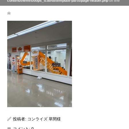
content/themes/oops_tcd048/template-parts/page-header.php
on line
134
投稿者:
コンライズ 草間様
コメント:
0