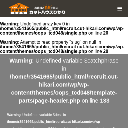
Warning
: Undefined array key 0 in
/home/r3541665/public_html/recruit.cut-hikari.com/wp/wp-
content/themes/oops_tcd048/single.php
on line
20
Warning
: Attempt to read property "slug" on null in
/home/r3541665/public_html/recruit.cut-hikari.com/wp/wp-
content/themes/oops_tcd048/single.php
on line
20
Warning
: Undefined variable $catchphrase
in
/home/r3541665/public_html/recruit.cut-
hikari.com/wp/wp-
content/themes/oops_tcd048/template-
parts/page-header.php
on line
133
Warning
: Undefined variable $desc in
/home/r3541665/public_html/recruit.cut-hikari.com/wp/wp-