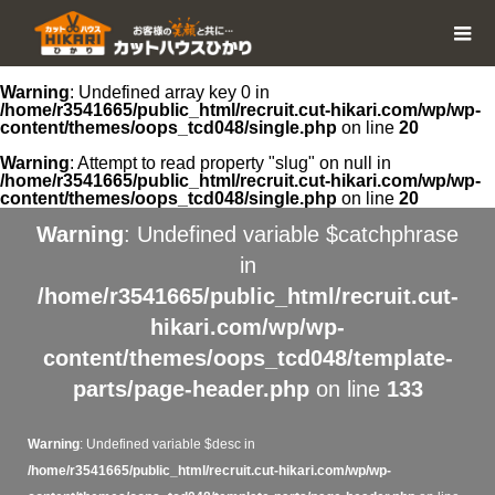
Warning
: Undefined array key 0 in
/home/r3541665/public_html/recruit.cut-hikari.com/wp/wp-
content/themes/oops_tcd048/single.php
on line
20
Warning
: Attempt to read property "slug" on null in
/home/r3541665/public_html/recruit.cut-hikari.com/wp/wp-
content/themes/oops_tcd048/single.php
on line
20
Warning
: Undefined variable $catchphrase
in
/home/r3541665/public_html/recruit.cut-
hikari.com/wp/wp-
content/themes/oops_tcd048/template-
parts/page-header.php
on line
133
Warning
: Undefined variable $desc in
/home/r3541665/public_html/recruit.cut-hikari.com/wp/wp-