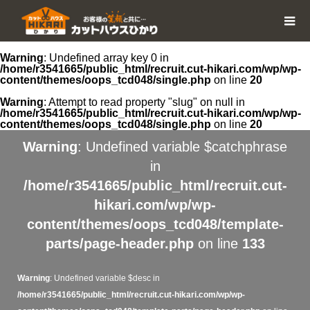
Warning
: Undefined array key 0 in
/home/r3541665/public_html/recruit.cut-hikari.com/wp/wp-
content/themes/oops_tcd048/single.php
on line
20
Warning
: Attempt to read property "slug" on null in
/home/r3541665/public_html/recruit.cut-hikari.com/wp/wp-
content/themes/oops_tcd048/single.php
on line
20
Warning
: Undefined variable $catchphrase
in
/home/r3541665/public_html/recruit.cut-
hikari.com/wp/wp-
content/themes/oops_tcd048/template-
parts/page-header.php
on line
133
Warning
: Undefined variable $desc in
/home/r3541665/public_html/recruit.cut-hikari.com/wp/wp-