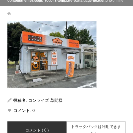
content/themes/oops_tcd048/template-parts/page-header.php
on line
134
投稿者:
コンライズ 草間様
コメント:
0
トラックバックは利用できま
コメント ( 0 )