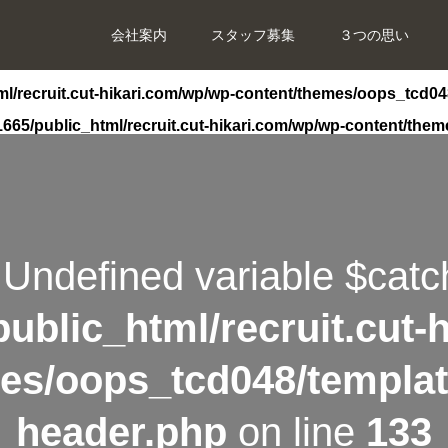
会社案内
スタッフ募集
３つの思い
l/recruit.cut-hikari.com/wp/wp-content/themes/oops_tcd04
665/public_html/recruit.cut-hikari.com/wp/wp-content/the
 Undefined variable $catc
ublic_html/recruit.cut-
es/oops_tcd048/templat
header.php
on line
133