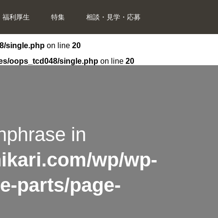
福利厚生
特集
相談・見学・応募
8/single.php
on line
20
mes/oops_tcd048/single.php
on line
20
hphrase in
hikari.com/wp/wp-
e-parts/page-