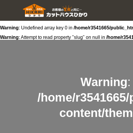
Warning
: Undefined array key 0 in
/home/r3541665/public_htm
Warning
: Attempt to read property "slug" on null in
/home/r3541
Warning
:
/home/r3541665/p
content/them