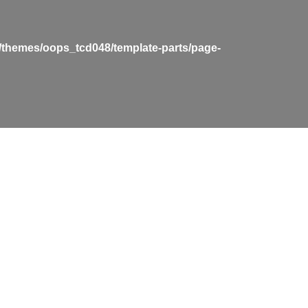
t/themes/oops_tcd048/template-parts/page-