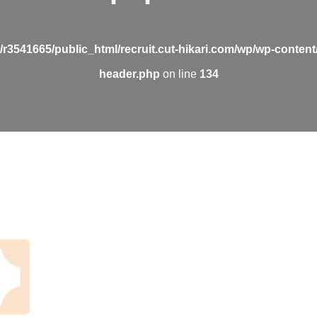
/r3541665/public_html/recruit.cut-hikari.com/wp/wp-conten
header.php
on line
134