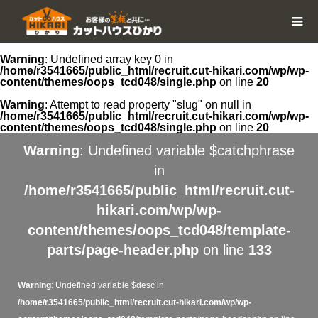
Warning
: Undefined array key 0 in
/home/r3541665/public_html/recruit.cut-hikari.com/wp/wp-
content/themes/oops_tcd048/single.php
on line
20
Warning
: Attempt to read property "slug" on null in
/home/r3541665/public_html/recruit.cut-hikari.com/wp/wp-
content/themes/oops_tcd048/single.php
on line
20
Warning
: Undefined variable $catchphrase
in
/home/r3541665/public_html/recruit.cut-
hikari.com/wp/wp-
content/themes/oops_tcd048/template-
parts/page-header.php
on line
133
Warning
: Undefined variable $desc in
/home/r3541665/public_html/recruit.cut-hikari.com/wp/wp-