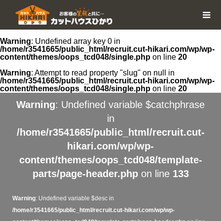
Warning
: Undefined array key 0 in
/home/r3541665/public_html/recruit.cut-hikari.com/wp/wp-
content/themes/oops_tcd048/single.php
on line
20
Warning
: Attempt to read property "slug" on null in
/home/r3541665/public_html/recruit.cut-hikari.com/wp/wp-
content/themes/oops_tcd048/single.php
on line
20
Warning
: Undefined variable $catchphrase
in
/home/r3541665/public_html/recruit.cut-
hikari.com/wp/wp-
content/themes/oops_tcd048/template-
parts/page-header.php
on line
133
Warning
: Undefined variable $desc in
/home/r3541665/public_html/recruit.cut-hikari.com/wp/wp-