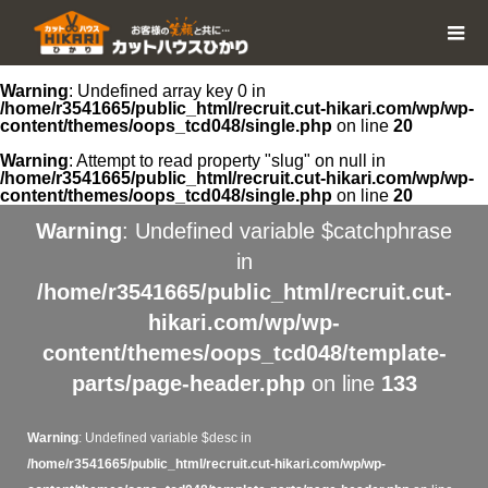
Warning
: Undefined array key 0 in
/home/r3541665/public_html/recruit.cut-hikari.com/wp/wp-
content/themes/oops_tcd048/single.php
on line
20
Warning
: Attempt to read property "slug" on null in
/home/r3541665/public_html/recruit.cut-hikari.com/wp/wp-
content/themes/oops_tcd048/single.php
on line
20
Warning
: Undefined variable $catchphrase
in
/home/r3541665/public_html/recruit.cut-
hikari.com/wp/wp-
content/themes/oops_tcd048/template-
parts/page-header.php
on line
133
Warning
: Undefined variable $desc in
/home/r3541665/public_html/recruit.cut-hikari.com/wp/wp-