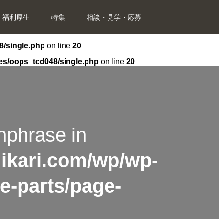
福利厚生
特集
相談・見学・応募
8/single.php
on line
20
mes/oops_tcd048/single.php
on line
20
hphrase in
hikari.com/wp/wp-
e-parts/page-