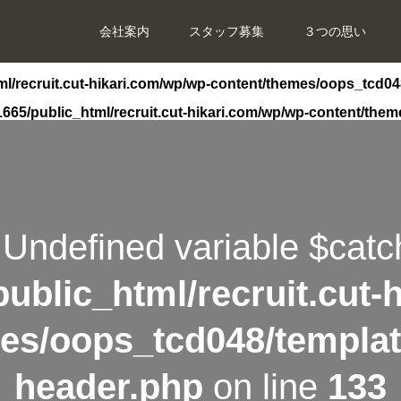
会社案内
スタッフ募集
３つの思い
l/recruit.cut-hikari.com/wp/wp-content/themes/oops_tcd04
665/public_html/recruit.cut-hikari.com/wp/wp-content/the
 Undefined variable $catc
ublic_html/recruit.cut-
es/oops_tcd048/templat
header.php
on line
133