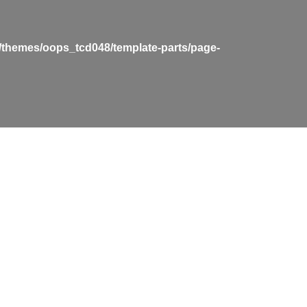
t/themes/oops_tcd048/template-parts/page-