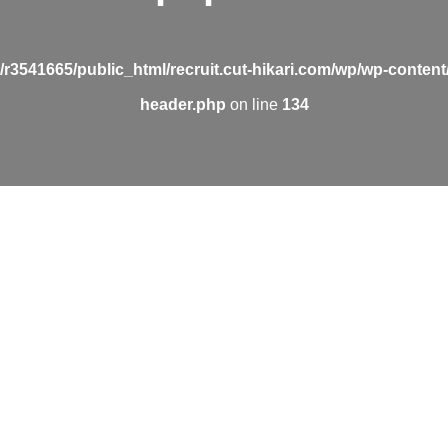
/r3541665/public_html/recruit.cut-hikari.com/wp/wp-conten
header.php
on line
134