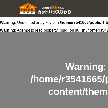
Warning
: Undefined array key 0 in
/home/r3541665/public_htm
Warning
: Attempt to read property "slug" on null in
/home/r3541
Warning
:
/home/r3541665/p
content/them